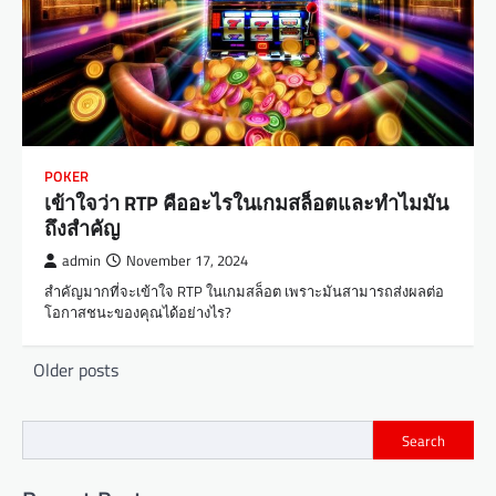
POKER
เข้าใจว่า RTP คืออะไรในเกมสล็อตและทำไมมัน
ถึงสำคัญ
admin
November 17, 2024
สำคัญมากที่จะเข้าใจ RTP ในเกมสล็อต เพราะมันสามารถส่งผลต่อ
โอกาสชนะของคุณได้อย่างไร?
Posts
Older posts
navigation
Search