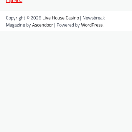
mpo500
Copyright © 2026
Live House Casino
| Newsbreak
Magazine by
Ascendoor
| Powered by
WordPress
.