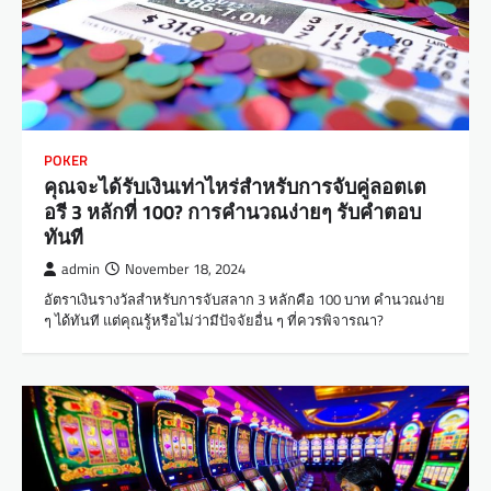
POKER
คุณจะได้รับเงินเท่าไหร่สำหรับการจับคู่ลอตเต
อรี 3 หลักที่ 100? การคำนวณง่ายๆ รับคำตอบ
ทันที
admin
November 18, 2024
อัตราเงินรางวัลสำหรับการจับสลาก 3 หลักคือ 100 บาท คำนวณง่าย
ๆ ได้ทันที แต่คุณรู้หรือไม่ว่ามีปัจจัยอื่น ๆ ที่ควรพิจารณา?