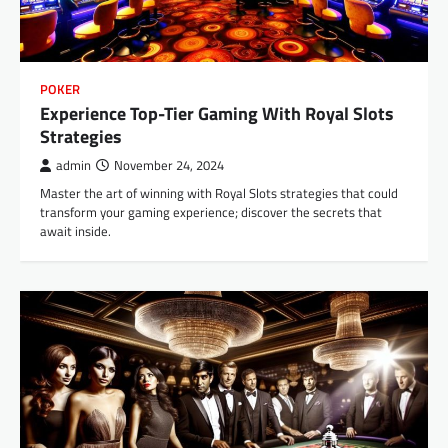
POKER
Experience Top-Tier Gaming With Royal Slots
Strategies
admin
November 24, 2024
Master the art of winning with Royal Slots strategies that could
transform your gaming experience; discover the secrets that
await inside.