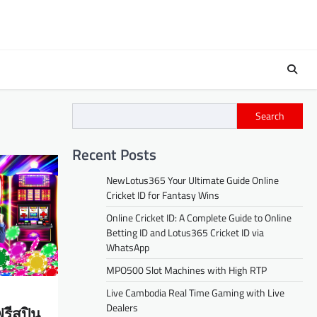
Search
Recent Posts
NewLotus365 Your Ultimate Guide Online
Cricket ID for Fantasy Wins
Online Cricket ID: A Complete Guide to Online
Betting ID and Lotus365 Cricket ID via
WhatsApp
MPO500 Slot Machines with High RTP
Live Cambodia Real Time Gaming with Live
Dealers
รีสปิน