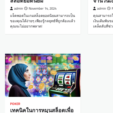
สล็อตยอดนิยม
จำนวนเง
admin
November 14, 2024
admin
แจ็คพอตในเกมสล็อตยอดนิยมสามารถเป็น
คุณสามารถใช้
ของคุณได้ง่ายๆ เพียงรู้กลยุทธ์ที่ถูกต้องแล้ว
เงินเดิมพันข
คุณจะไม่อยากพลาด!
เคล็ดลับที่ช่
POKER
เทคนิคในการหมุนสล็อตเพื่อ