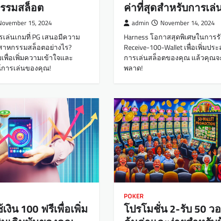
รรมสล็อต
ค่าที่สุดสำหรับการเล่
November 15, 2024
admin
November 14, 2024
ล่นเกมที่ PG เสนอมีความ
Harness โอกาสสุดพิเศษในการรั
ตสาหกรรมสล็อตอย่างไร?
Receive-100-Wallet เพื่อเพิ่มป
พื่อเพิ่มความเข้าใจและ
การเล่นสล็อตของคุณ แล้วคุณจ
การเล่นของคุณ!
พลาด!
POKER
้เงิน 100 ฟรีเพื่อเพิ่ม
โปรโมชั่น 2-รับ 50 วอ