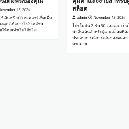
ินเดิมพันของคุณ
คุ้มค่าและง่ายสำหรับผู
สล็อต
November 13, 2024
เงินฟรี 100 ดอลลาร์เพื่อเพิ่ม
admin
November 13, 2024
องคุณได้อย่างไร? รออ่าน
โปรโมชั่น 2-รับ 50 วอลเล็ต เป็น
วยให้คุณทำเงินได้จริง!
น่าตื่นเต้นสำหรับผู้เล่นสล็อตที่ต้
ประสบการณ์การเล่นของตนอย่
มากมาย.