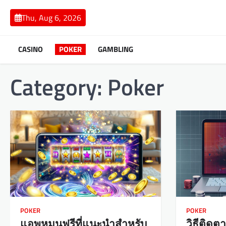
Skip
Thu, Aug 6, 2026
to
content
CASINO
POKER
GAMBLING
Category:
Poker
POKER
POKER
แอพหมุนฟรีที่แนะนำสำหรับ
วิธีติดต