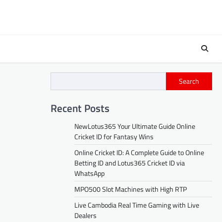
Search
Recent Posts
NewLotus365 Your Ultimate Guide Online
Cricket ID for Fantasy Wins
Online Cricket ID: A Complete Guide to Online
Betting ID and Lotus365 Cricket ID via
WhatsApp
MPO500 Slot Machines with High RTP
Live Cambodia Real Time Gaming with Live
Dealers