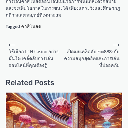
การเล่นคาสิโนสดออนไลน์เป็นวิธีการพนันที่สะดวกสบาย
และจะเพิ่มโอกาสในการชนะได้ เพียงแค่ระวังและศึกษากฎ
กติกาและกลยุทธ์ที่เหมาะสม
Tagged
คาสิโนสด
Post
⟵
⟶
navigation
วิธีเลือก LCH Casino อย่าง
เปิดเผยเคล็ดลับ Fox888: กับ
มั่นใจ: เคล็ดลับการเล่น
ความสนุกสุดฮิตและการเล่น
ออนไลน์ที่คุณต้องรู้
ที่ปลอดภัย
Related Posts