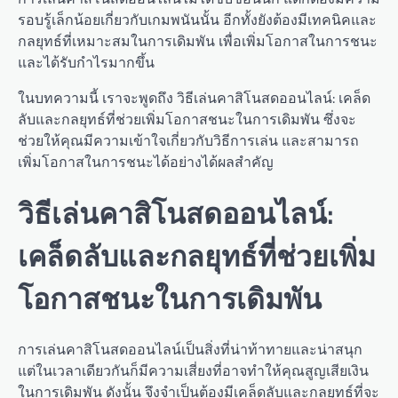
รอบรู้เล็กน้อยเกี่ยวกับเกมพนันนั้น อีกทั้งยังต้องมีเทคนิคและ
กลยุทธ์ที่เหมาะสมในการเดิมพัน เพื่อเพิ่มโอกาสในการชนะ
และได้รับกำไรมากขึ้น
ในบทความนี้ เราจะพูดถึง วิธีเล่นคาสิโนสดออนไลน์: เคล็ด
ลับและกลยุทธ์ที่ช่วยเพิ่มโอกาสชนะในการเดิมพัน ซึ่งจะ
ช่วยให้คุณมีความเข้าใจเกี่ยวกับวิธีการเล่น และสามารถ
เพิ่มโอกาสในการชนะได้อย่างได้ผลสำคัญ
วิธีเล่นคาสิโนสดออนไลน์:
เคล็ดลับและกลยุทธ์ที่ช่วยเพิ่ม
โอกาสชนะในการเดิมพัน
การเล่นคาสิโนสดออนไลน์เป็นสิ่งที่น่าท้าทายและน่าสนุก
แต่ในเวลาเดียวกันก็มีความเสี่ยงที่อาจทำให้คุณสูญเสียเงิน
ในการเดิมพัน ดังนั้น จึงจำเป็นต้องมีเคล็ดลับและกลยุทธ์ที่จะ