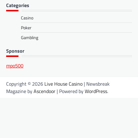
Categories
Casino
Poker
Gambling
Sponsor
mpo500
Copyright © 2026
Live House Casino
| Newsbreak
Magazine by
Ascendoor
| Powered by
WordPress
.