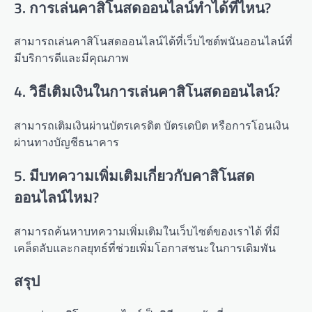
3. การเล่นคาสิโนสดออนไลน์ทำได้ที่ไหน?
สามารถเล่นคาสิโนสดออนไลน์ได้ที่เว็บไซต์พนันออนไลน์ที่
มีบริการดีและมีคุณภาพ
4. วิธีเติมเงินในการเล่นคาสิโนสดออนไลน์?
สามารถเติมเงินผ่านบัตรเครดิต บัตรเดบิต หรือการโอนเงิน
ผ่านทางบัญชีธนาคาร
5. มีบทความเพิ่มเติมเกี่ยวกับคาสิโนสด
ออนไลน์ไหม?
สามารถค้นหาบทความเพิ่มเติมในเว็บไซต์ของเราได้ ที่มี
เคล็ดลับและกลยุทธ์ที่ช่วยเพิ่มโอกาสชนะในการเดิมพัน
สรุป