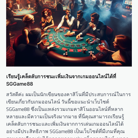
เรียนรู้เคล็ดลับการชนะเพิ่มเงินจากเกมออนไลน์ได้ที่
SGGame88
สวัสดีค่ะ ผมเป็นนักเขียนของคาสิโนที่มีประสบการณ์ในการ
เขียนเกี่ยวกับเกมออนไลน์ วันนี้ขอแนะนำเว็บไซต์
SGGame88 ซึ่งเป็นแหล่งรวมเกมคาสิโนออนไลน์ที่หลาก
หลายและมีความเป็นจริงมากมาย ที่นี่คุณสามารถเรียนรู้
เคล็ดลับการชนะและเพิ่มเงินจากการเล่นเกมออนไลน์ได้
อย่างมีประสิทธิภาพ SGGame88 เป็นเว็บไซต์ที่มีเกมที่คุณ