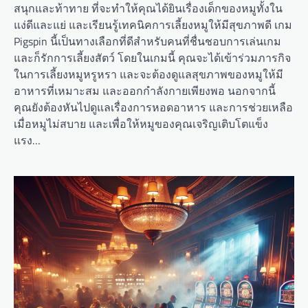
สนุกและท้าทาย ที่จะทำให้คุณได้ยินเรื่องเด็กของหมูทั้งใน
แง่ดีและแย่ และเรียนรู้เทคนิคการเลี้ยงหมูให้มีสุขภาพดี เกม
Pigspin นี้เป็นทางเลือกที่ดีสำหรับคนที่ชื่นชอบการเล่นเกม
และก็รักการเลี้ยงสัตว์ โดยในเกมนี้ คุณจะได้เข้าร่วมภารกิจ
ในการเลี้ยงหมูหรูหรา และจะต้องดูแลสุขภาพของหมูให้มี
อาหารที่เหมาะสม และออกกำลังกายเพียงพอ นอกจากนี้
คุณยังต้องหันไปดูแลเรื่องการหอดอาหาร และการช่วยเหลือ
เมื่อหมูไม่สบาย และเพื่อให้หมูของคุณเจริญเติบโตแข็ง
แรง…