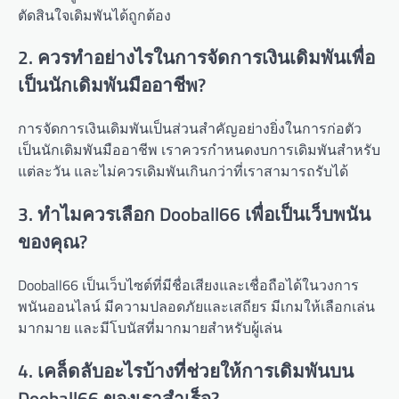
ตัดสินใจเดิมพันได้ถูกต้อง
2. ควรทำอย่างไรในการจัดการเงินเดิมพันเพื่อ
เป็นนักเดิมพันมืออาชีพ?
การจัดการเงินเดิมพันเป็นส่วนสำคัญอย่างยิ่งในการก่อตัว
เป็นนักเดิมพันมืออาชีพ เราควรกำหนดงบการเดิมพันสำหรับ
แต่ละวัน และไม่ควรเดิมพันเกินกว่าที่เราสามารถรับได้
3. ทำไมควรเลือก Dooball66 เพื่อเป็นเว็บพนัน
ของคุณ?
Dooball66 เป็นเว็บไซต์ที่มีชื่อเสียงและเชื่อถือได้ในวงการ
พนันออนไลน์ มีความปลอดภัยและเสถียร มีเกมให้เลือกเล่น
มากมาย และมีโบนัสที่มากมายสำหรับผู้เล่น
4. เคล็ดลับอะไรบ้างที่ช่วยให้การเดิมพันบน
Dooball66 ของเราสำเร็จ?